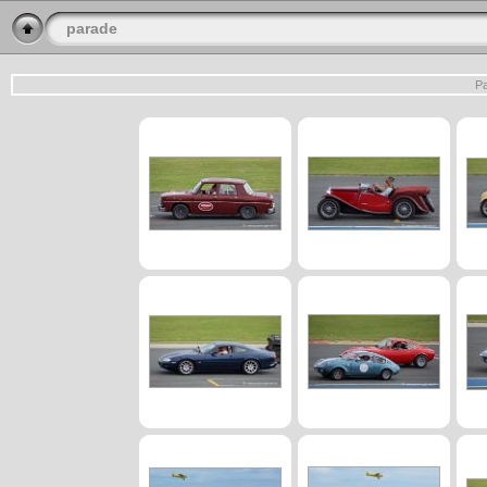
parade
Pa